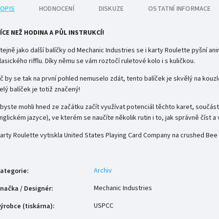
OPIS
HODNOCENÍ
DISKUZE
OSTATNÍ INFORMACE
ÍCE NEŽ HODINA A PŮL INSTRUKCÍ!
tejně jako další balíčky od Mechanic Industries se i karty Roulette pyšn
lasického rifflu. Díky němu se vám roztočí ruletové kolo i s kuličkou.
č by se tak na první pohled nemuselo zdát, tento balíček je skvělý na kouzle
elý balíček je totiž značený!
byste mohli hned ze začátku začít využívat potenciál těchto karet, součástí
nglickém jazyce), ve kterém se naučíte několik rutin i to, jak správně číst a
arty Roulette vytiskla United States Playing Card Company na crushed Bee
Archiv
ategorie
:
Mechanic Industries
načka / Designér
:
USPCC
ýrobce (tiskárna)
: