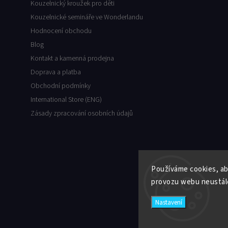
Kouzelnický kroužek pro děti
Kouzelnické semináře ve Wonderlandu
Hodnocení obchodu
Blog
Kontakt a kamenná prodejna
Doprava a platba
Obchodní podmínky
International Store (ENG)
Zásady zpracování osobních údajů
Používáme cookies, ab
provozu webu neustále
Nastavení