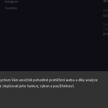
16.
Instagram
YouTube
Jak
2.2
Vít
Ca
27.
Facebook
Instagram
YouTube
ychom Vám umožnili pohodlné prohlížení webu a díky analýze
Copyright 2026
Butterfly Wonderland
. Všechna práva vyhrazena.
 zlepšovali jeho funkce, výkon a použitelnost.
Vytvořil
Shoptet
| Design
Shoptak.cz