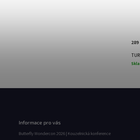
289
TUR
Skl
Informace pro vás
Butterfly Wondercon 2026 | Kouzelnická konference