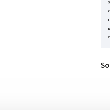
S
C
L
D
P
So