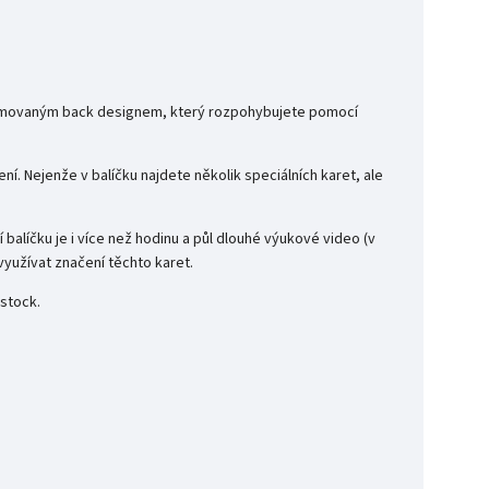
í animovaným back designem, který rozpohybujete pomocí
ní. Nejenže v balíčku najdete několik speciálních karet, ale
 balíčku je i více než hodinu a půl dlouhé výukové video (v
 využívat značení těchto karet.
 stock.