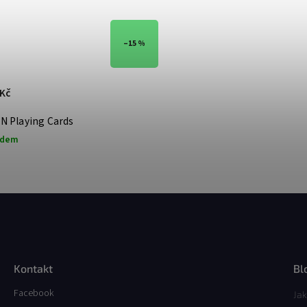
–15 %
 Kč
N Playing Cards
adem
Kontakt
Bl
Facebook
Jak