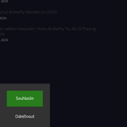
7.2026
ý byl Butterfly Wondercon 2025?
.2026
ěz vašeho hlasování / Karty Butterfly Try-All V2 Playing
rds
1.2026
Souhlasím
Odmítnout