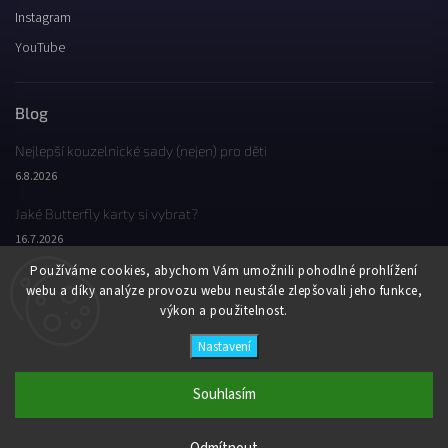
Instagram
YouTube
Blog
Nejlepší kouzelnické sady (nejen) pro děti
6.8.2026
Jaké Butterfly karty si vybrat?
16.7.2026
Používáme cookies, abychom Vám umožnili pohodlné prohlížení
Jaký byl Butterfly Wondercon 2025?
webu a díky analýze provozu webu neustále zlepšovali jeho funkce,
2.2.2026
výkon a použitelnost.
Nastavení
Copyright 2026
Butterfly Wonderland
. Všechna práva vyhrazena.
Vytvořil
Shoptet
| Design
Shoptak.cz
Souhlasím