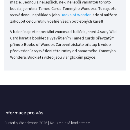
magie. Jednou z nejlepších, ne-li nejlepší variantou tohoto
kouzla, je rutina Tamed Cards Tommyho Wondera. Tu najdete
vysvětlenou například v jeho
Books of Wonder
. Zde si můžete
zakoupit celou rutinu včetně všech potřebných karet!
V balení najdete speciální vnucovací balíček, hned 4 sady Wild
Card karet a booklet s vysvětlením Tamed Cards převzatým
přímo z Books of Wonder. Zároveň získáte přístup k video
předvedení a vysvětlení této rutiny od samotného Tommyho
Wondera. Booklet i video jsou v anglickém jazyce.
Informace pro vás
Butterfly Wondercon 2026 | Kouzelnická konference