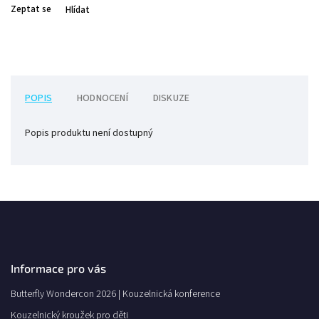
Zeptat se
Hlídat
POPIS
HODNOCENÍ
DISKUZE
Popis produktu není dostupný
Informace pro vás
Butterfly Wondercon 2026 | Kouzelnická konference
Kouzelnický kroužek pro děti