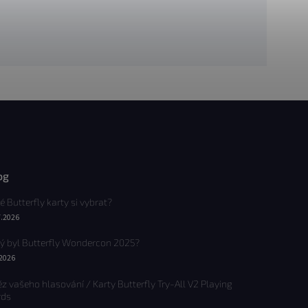
og
é Butterfly karty si vybrat?
7.2026
ý byl Butterfly Wondercon 2025?
.2026
ěz vašeho hlasování / Karty Butterfly Try-All V2 Playing
rds