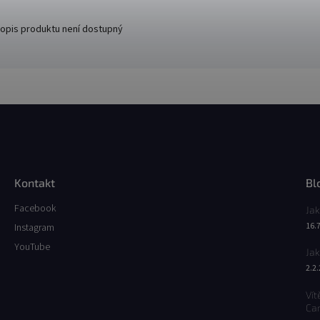
opis produktu není dostupný
Kontakt
Bl
Facebook
Jak
16.
Instagram
YouTube
Jak
2.2
Vít
Ca