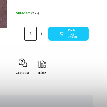
Skladem
(2 ks)
Přidat
do
košíku
Zeptat se
Hlídat