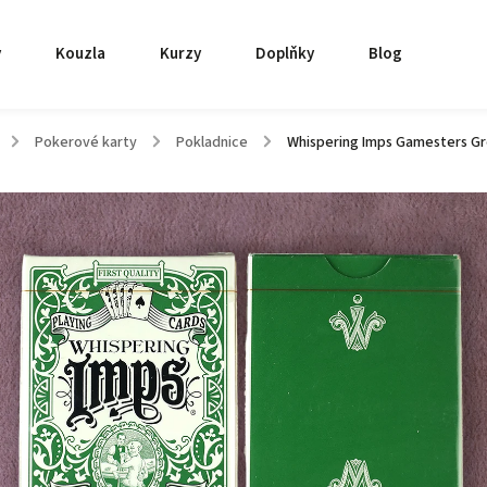
y
Kouzla
Kurzy
Doplňky
Blog
/
Pokerové karty
/
Pokladnice
/
Whispering Imps Gamesters Gr