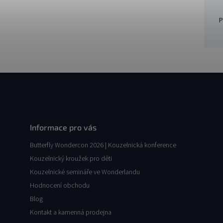
P
Informace pro vás
Butterfly Wondercon 2026 | Kouzelnická konference
Kouzelnický kroužek pro děti
Kouzelnické semináře ve Wonderlandu
Hodnocení obchodu
Blog
Kontakt a kamenná prodejna