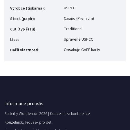
USPCC
Výrobce (tiskárna)
:
Casino (Premium)
Stock (papír)
:
Traditional
Cut (typ řezu)
:
Upravené USPCC
Líce
:
Obsahuje GAFF karty
Další vlastnosti
:
Informace pro vás
Butterfly Wondercon 2026 | Kouzelnická konference
Kouzelnický kroužek pro děti