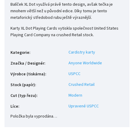
Balíček XL Dot využívá právě tento design, avšak tečka je
mnohem větší než u původní edice. Díky tomu je tento
metaforický středobod rubu ještě výraznější.
Karty XL Dot Playing Cards vytiskla společnost United States
Playing Card Company na crushed Retail stock.
Cardistry karty
Kategorie
:
Anyone Worldwide
Značka / Designér
:
USPCC
Výrobce (tiskárna)
:
Crushed Retail
Stock (papír)
:
Modern
Cut (typ řezu)
:
Upravené USPCC
Líce
:
Položka byla vyprodána…