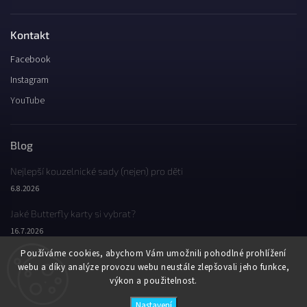
Kontakt
Facebook
Instagram
YouTube
Blog
Nejlepší kouzelnické sady (nejen) pro děti
6.8.2026
Jaké Butterfly karty si vybrat?
16.7.2026
Používáme cookies, abychom Vám umožnili pohodlné prohlížení
Jaký byl Butterfly Wondercon 2025?
webu a díky analýze provozu webu neustále zlepšovali jeho funkce,
2.2.2026
výkon a použitelnost.
Nastavení