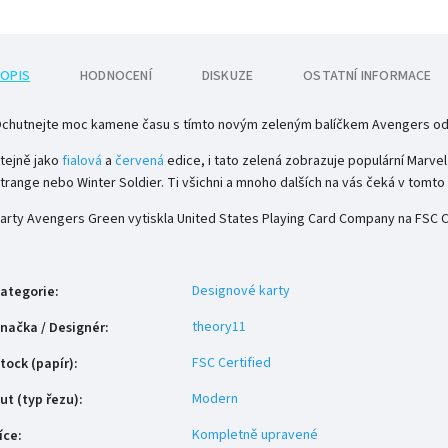
OPIS
HODNOCENÍ
DISKUZE
OSTATNÍ INFORMACE
chutnejte moc kamene času s tímto novým zeleným balíčkem Avengers od
tejně jako
fialová
a
červená
edice, i tato zelená zobrazuje populární Marvel
trange nebo Winter Soldier. Ti všichni a mnoho dalších na vás čeká v tomto 
arty Avengers Green vytiskla United States Playing Card Company na FSC Ce
Designové karty
ategorie
:
theory11
načka / Designér
:
FSC Certified
tock (papír)
:
Modern
ut (typ řezu)
:
Kompletně upravené
íce
: