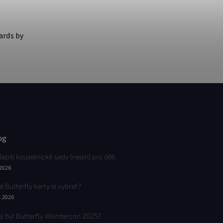
ards by
og
lepší kouzelnické sady (nejen) pro děti
.2026
é Butterfly karty si vybrat?
7.2026
ý byl Butterfly Wondercon 2025?