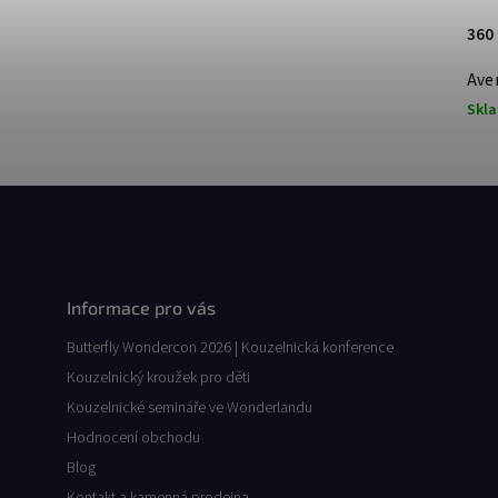
360
Ave
Skl
Informace pro vás
Butterfly Wondercon 2026 | Kouzelnická konference
Kouzelnický kroužek pro děti
Kouzelnické semináře ve Wonderlandu
Hodnocení obchodu
Blog