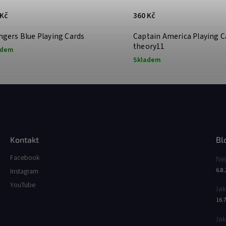
 Kč
360 Kč
ngers Blue Playing Cards
Captain America Playing C
theory11
adem
Skladem
Kontakt
Bl
Facebook
Nej
6.8
Instagram
YouTube
Jak
16.
Jak