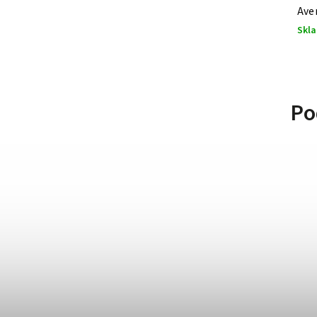
Ave
Skl
Po