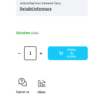
znázorňují moc kamene času.
Detailní informace
Skladem
(2 ks)
Přidat
do
košíku
Zeptat se
Hlídat