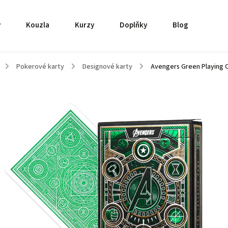
y
Kouzla
Kurzy
Doplňky
Blog
/
Pokerové karty
/
Designové karty
/
Avengers Green Playing 