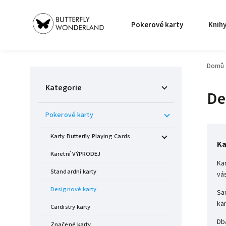
Pokerové karty
Knih
Domů
Kategorie
De
Pokerové karty
Karty Butterfly Playing Cards
Ka
Karetní VÝPRODEJ
Ka
Standardní karty
vá
Designové karty
Sa
ka
Cardistry karty
Db
Značené karty