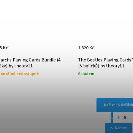
5 Kč
1 620 Kč
archs Playing Cards Bundle (4
The Beatles Playing Cards 
čky) by theory11
(5 balíčků) by theory11
entálně nedostupné
Skladem
Načíst 15 dalších
1
6
Nahoru