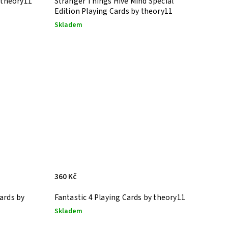
 theory11
Stranger Things Hive Mind Special
Edition Playing Cards by theory11
Skladem
360 Kč
ards by
Fantastic 4 Playing Cards by theory11
Skladem