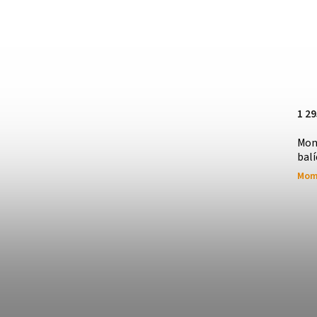
Room One
50
1 29
Mon
balí
Mom