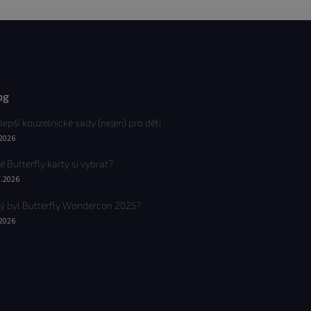
og
lepší kouzelnické sady (nejen) pro děti
.2026
é Butterfly karty si vybrat?
7.2026
ý byl Butterfly Wondercon 2025?
.2026