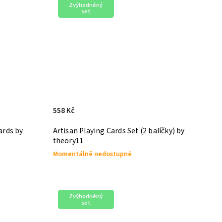
Zvýhodněný
set
558 Kč
ards by
Artisan Playing Cards Set (2 balíčky) by
theory11
Momentálně nedostupné
Zvýhodněný
set