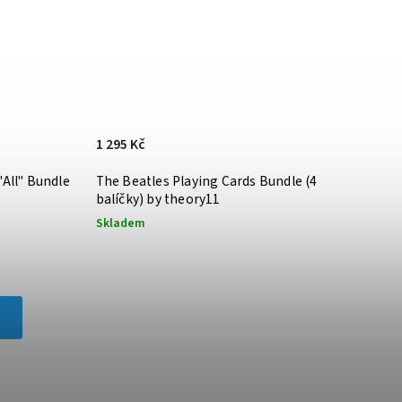
1 295 Kč
"All" Bundle
The Beatles Playing Cards Bundle (4
balíčky) by theory11
Skladem