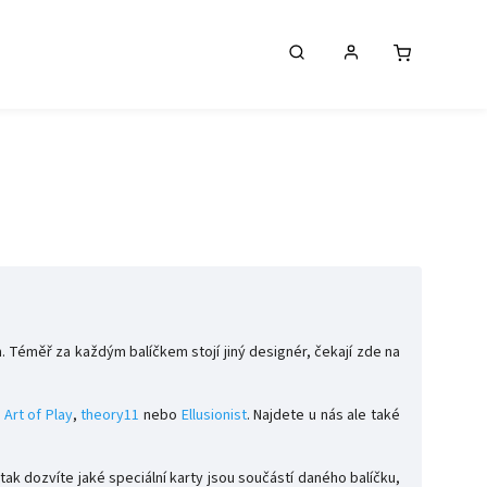
. Téměř za každým balíčkem stojí jiný designér, čekají zde na
a
Art of Play
,
theory11
nebo
Ellusionist
. Najdete u nás ale také
k dozvíte jaké speciální karty jsou součástí daného balíčku,