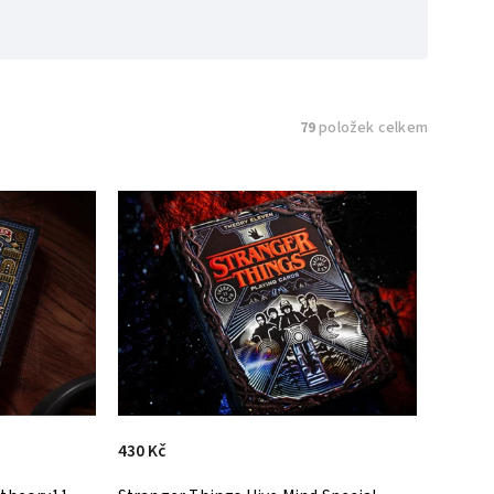
79
položek celkem
430 Kč