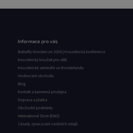
Informace pro vás
Butterfly Wondercon 2026 | Kouzelnická konference
Kouzelnický kroužek pro děti
Kouzelnické semináře ve Wonderlandu
Hodnocení obchodu
Blog
Kontakt a kamenná prodejna
Doprava a platba
Obchodní podmínky
International Store (ENG)
Zásady zpracování osobních údajů