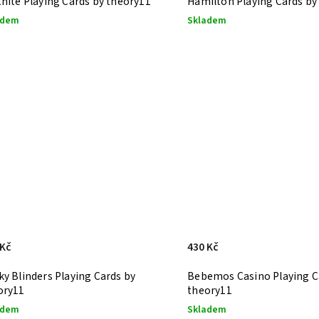
tnite Playing Cards by theory11
Hamilton Playing Cards by
adem
Skladem
 Kč
430 Kč
ky Blinders Playing Cards by
Bebemos Casino Playing C
ory11
theory11
adem
Skladem