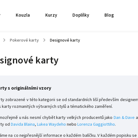
y
Kouzla
Kurzy
Doplňky
Blog
/
Pokerové karty
/
Designové karty
signové karty
rty s originálními vzory
rty zobrazené v této kategorii se od standardních liší především designem
s karty rozmanitých výtvarných stylů a tématického zaměření.
mozřejmě u nás nesmí chybět karty velkých producentů jako
Dan & Dave
rty od
Davida Blaina
,
Lukea Waydeho
nebo
Lorenza Gaggiottiho
.
áme na co nejpřesnější informace o každém balíčku. V každém popisku se ta