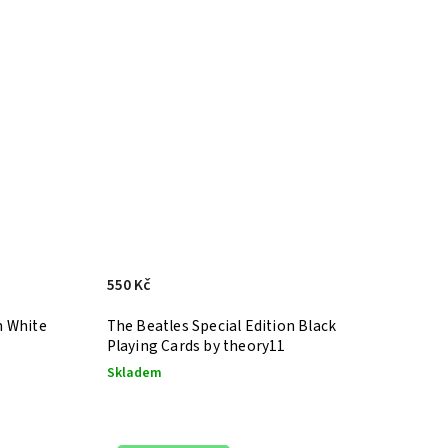
550 Kč
n White
The Beatles Special Edition Black
Playing Cards by theory11
Skladem