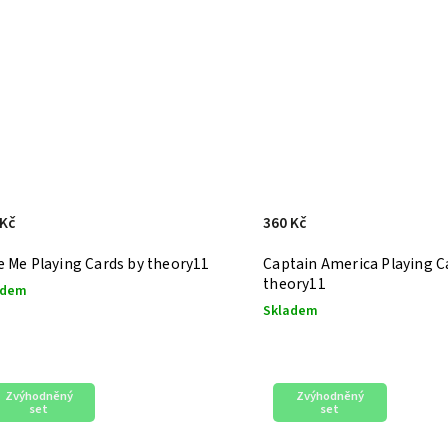
 Kč
360 Kč
e Me Playing Cards by theory11
Captain America Playing C
theory11
adem
Skladem
Zvýhodněný
Zvýhodněný
set
set