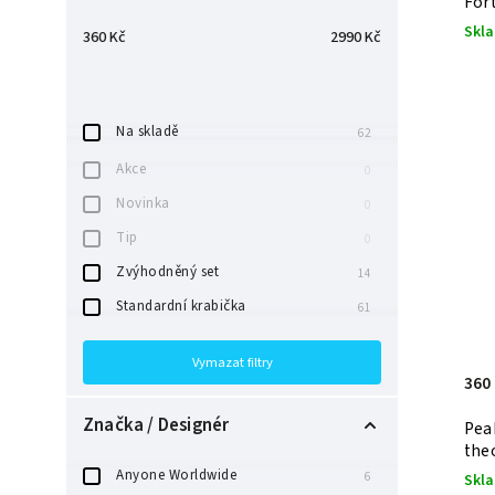
For
Skl
360
Kč
2990
Kč
Na skladě
62
Akce
0
Novinka
0
Tip
0
Zvýhodněný set
14
Standardní krabička
61
Vymazat filtry
360
Značka / Designér
Pea
the
Anyone Worldwide
6
Skl