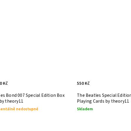
0 Kč
550 Kč
es Bond 007 Special Edition Box
The Beatles Special Editio
 by theory11
Playing Cards by theory11
entálně nedostupné
Skladem