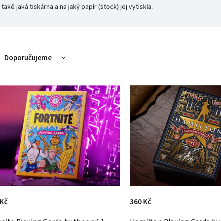
 také jaká tiskárna a na jaký papír (stock) jej vytiskla.
Doporučujeme
Nejlevnější
Nejdražší
Nejprodávanější
Abecedně
 Kč
360 Kč