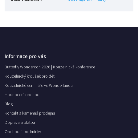
Informace pro vás
Butterfly Wondercon 2026 | Kouzelnická konference
Kouzelnický kroužek pro děti
Kouzelnické semináře ve Wonderlandu
Hodnocení obchodu
Blog
Kontakt a kamenná prodejna
Doprava a platba
Obchodní podmínky