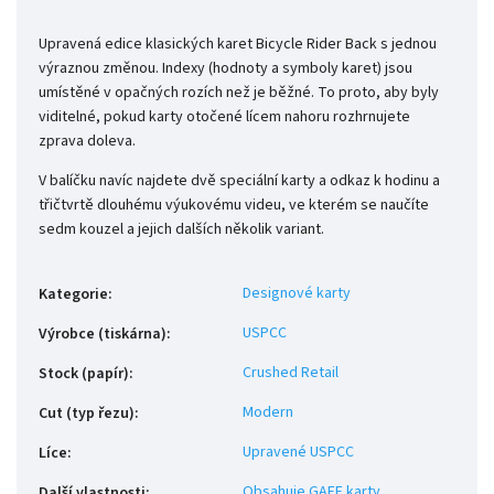
Upravená edice klasických karet Bicycle Rider Back s jednou
výraznou změnou. Indexy (hodnoty a symboly karet) jsou
umístěné v opačných rozích než je běžné. To proto, aby byly
viditelné, pokud karty otočené lícem nahoru rozhrnujete
zprava doleva.
V balíčku navíc najdete dvě speciální karty a odkaz k hodinu a
třičtvrtě dlouhému výukovému videu, ve kterém se naučíte
sedm kouzel a jejich dalších několik variant.
Designové karty
Kategorie
:
USPCC
Výrobce (tiskárna)
:
Crushed Retail
Stock (papír)
:
Modern
Cut (typ řezu)
:
Upravené USPCC
Líce
:
Obsahuje GAFF karty
Další vlastnosti
: