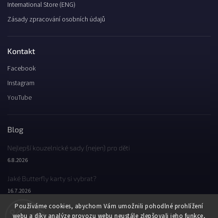
International Store (ENG)
Zásady zpracování osobních údajů
Kontakt
Facebook
Instagram
YouTube
Blog
Nejlepší kouzelnické sady (nejen) pro děti
6.8.2026
Jaké Butterfly karty si vybrat?
16.7.2026
Používáme cookies, abychom Vám umožnili pohodlné prohlížení
Jaký byl Butterfly Wondercon 2025?
webu a díky analýze provozu webu neustále zlepšovali jeho funkce,