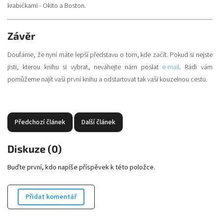
krabičkami - Okito a Boston.
Závěr
Doufáme, že nyní máte lepší představu o tom, kde začít. Pokud si nejste
jisti, kterou knihu si vybrat, neváhejte nám poslat
e-mail
. Rádi vám
pomůžeme najít vaši první knihu a odstartovat tak vaši kouzelnou cestu.
Předchozí článek
Další článek
Diskuze (0)
Buďte první, kdo napíše příspěvek k této položce.
Přidat komentář