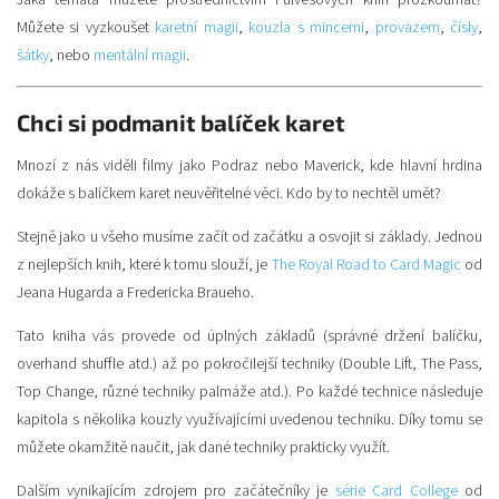
Můžete si vyzkoušet
karetní magii
,
kouzla s mincemi
,
provazem
,
čísly
,
šátky
, nebo
mentální magii
.
Chci si podmanit balíček karet
Mnozí z nás viděli filmy jako Podraz nebo Maverick, kde hlavní hrdina
dokáže s balíčkem karet neuvěřitelné věci. Kdo by to nechtěl umět?
Stejně jako u všeho musíme začít od začátku a osvojit si základy. Jednou
z nejlepších knih, které k tomu slouží, je
The Royal Road to Card Magic
od
Jeana Hugarda a Fredericka Braueho.
Tato kniha vás provede od úplných základů (správné držení balíčku,
overhand shuffle atd.) až po pokročilejší techniky (Double Lift, The Pass,
Top Change, různé techniky palmáže atd.). Po každé technice následuje
kapitola s několika kouzly využívajícími uvedenou techniku. Díky tomu se
můžete okamžitě naučit, jak dané techniky prakticky využít.
Dalším vynikajícím zdrojem pro začátečníky je
série Card College
od