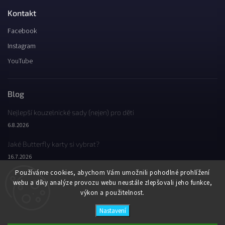
Kontakt
Facebook
Instagram
YouTube
Blog
Nejlepší kouzelnické sady (nejen) pro děti
6.8.2026
Jaké Butterfly karty si vybrat?
16.7.2026
Používáme cookies, abychom Vám umožnili pohodlné prohlížení
Jaký byl Butterfly Wondercon 2025?
webu a díky analýze provozu webu neustále zlepšovali jeho funkce,
2.2.2026
výkon a použitelnost.
Nastavení
Copyright 2026
Butterfly Wonderland
. Všechna práva vyhrazena.