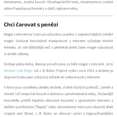
Annemanna. Je plná kouzel. Obsahuje knižní testy, Annemannovu osobní
rutinu Pseudopsychometry a další zajímavé rutiny.
Chci čarovat s penězi
Magie s mincemi je často považována za jedno z nejnáročnějších odvětví
magie. Dokázat bezchybně manipulovat s mincemi vyžaduje mnoho
tréninku. Je zde důležitější než v jakémkoli jiném žánru magie vybudovat
si skvělé základy.
Existuje jedna kniha, která je považována za bibli magie s mincemi. Je to
Modern Coin Magic
od J. B. Bobo. Poprvé vyšla v roce 1952 a dodnes je
doporučována jako odrazový můstek do světa kouzel s mincemi.
V knize jsou vysvětleny desítky technik, včetně různých palmáží, záměn a
mizení. Učí nespočet kouzel a dokonce i plnohodnotné rutiny. Zkušenější
kouzelníky potěší kapitoly věnované kouzlení s upravenými mincemi a
dalšími pomůckami (”šlupky” nebo oboustranné mince pro klasický efekt
Copper and Silver). J. B. Bobo se věnoval i práci s nejpoužívanějšími