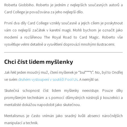
Roberta Giobbiho. Roberto je jedním z nejlepších současných autorů a
Card College je považována za jeho nejlepší dílo.
První dva díly Card College vznikly současně a jejich cílem je poskytnout
vám co nejlepší začátek v karetní magii. Mohli bychom je označit jako
moderní a rozšířenou The Royal Road to Card Magic. Roberto vše
vysvětluje velmi detailně a vysvětlení doprovází mnohými ilustracemi.
Chci číst lidem myšlenky
Jak řekl jeden moudrý muž, čtení myšlenek je “bul****t”. No, byl to Ondřej
ve svém
druhém vystoupení v soutěži Fool Us
. A nemýlil se.
Skutečná schopnost číst lidem myšlenky neexistuje. Pouze díky
promyšleným technikám a s pomocí důmyslných nástrojů ji kouzelníci a
mentalisté dokážou napodobit jako skutečnou.
Mentalismus je často vnímán jako snadný kvůli absenci náročnějších
manipulací a technik.