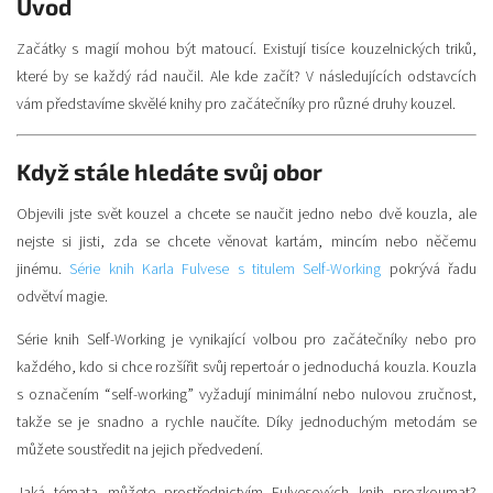
Úvod
Začátky s magií mohou být matoucí. Existují tisíce kouzelnických triků,
které by se každý rád naučil. Ale kde začít? V následujících odstavcích
vám představíme skvělé knihy pro začátečníky pro různé druhy kouzel.
Když stále hledáte svůj obor
Objevili jste svět kouzel a chcete se naučit jedno nebo dvě kouzla, ale
nejste si jisti, zda se chcete věnovat kartám, mincím nebo něčemu
jinému.
Série knih Karla Fulvese s titulem Self-Working
pokrývá řadu
odvětví magie.
Série knih Self-Working je vynikající volbou pro začátečníky nebo pro
každého, kdo si chce rozšířit svůj repertoár o jednoduchá kouzla. Kouzla
s označením “self-working” vyžadují minimální nebo nulovou zručnost,
takže se je snadno a rychle naučíte. Díky jednoduchým metodám se
můžete soustředit na jejich předvedení.
Jaká témata můžete prostřednictvím Fulvesových knih prozkoumat?