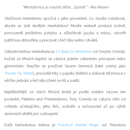
"Mentalismus je snadné dělat... špatně." - Max Maven
Obtížnost mentalismu spočívá v jeho provedení. Co musíte zvládnout,
abyste se stali skvělým mentalistou? Musíte sestavit poutavý scénář,
porozumět jevištnímu pohybu a důležitosti jazyka a mluvy, vytvořit
patřičnou atmosféru a pracovat s řečí těla svého i diváků.
Základní knihou mentalismu je
13 Steps to Mentalism
od Tonyho Corindy.
Každá ze třinácti kapitol se zabývá jedním základním principem nebo
gimmickem. Naučíte se používat Swami Gimmick (také známý jako
Thumb Tip Writer
), provádět triky s papírky (billets) a získávat informace z
něčího jednání a řeči těla (čtení ze rtů a svalů).
Nejdůležitější ze všech třinácti kroků je podle našeho názoru ten
poslední, Patterns and Presentations. Tony Corinda se zabývá vším od
vzhledu účinkujícího, jeho řeči, scénáře a načasování až po výběr
správných efektů pro vystoupení.
Další fantastickou knihou je
Practical Mental Magic
od Theodora