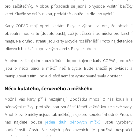
pro začátečníky. V obou případech se jedná o vysoce kvalitní balíčky
karet. Skvěle se drží v rukou, perfektně kloužou a dlouho vydrží.
Karty COPAG mají oproti kartám Bicycle výhodu v tom, že obsahují
obsoutrannou kartu (double back), což je užitečná pomůcka pro karetní
magii. Na druhou stranu jsou karty Bicycle rozšířenější. Proto najdete více
trikových balíčků a upravených karet s Bicycle rubem.
Mladým začínajícím kouzelníkům doporučujeme karty COPAG, protože
jsou o něco tenčí a měkčí než Bicycle. Bude snazší je ovládat a
manipulovat s nimi, pokud ještě nemáte vybudované svaly v prstech.
Něco kulatého, červeného a měkkého
Možná vás karty příliš nezajímají. Zpočátku mnozí z nás kouzlili s
pěnovými míčky, protože jsou součástí téměř každé kouzelnické sady.
Mnohé levné míčky nejsou tak měkké, jak je pro kouzlení vhodné. Proto u
nás najdete pouze
jeden druh pěnových míčků
. Jsou vyrobeny
společností Gosh. Ve svých představeních je používá nespočet