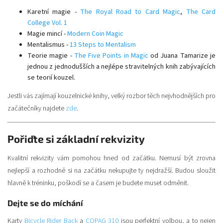
Karetní magie -
The Royal Road to Card Magic
,
The Card
College Vol. 1
Magie mincí -
Modern Coin Magic
Mentalismus -
13 Steps to Mentalism
Teorie magie -
The Five Points in Magic
od Juana Tamarize je
jednou z jednodušších a nejlépe stravitelných knih zabývajících
se teorií kouzel.
Jestli vás zajímají kouzelnické knihy, velký rozbor těch nejvhodnějších pro
začátečníky najdete
zde
.
Pořiďte si základní rekvizity
Kvalitní rekvizity vám pomohou hned od začátku. Nemusí být zrovna
nejlepší a rozhodně si na začátku nekupujte ty nejdražší. Budou sloužit
hlavně k tréninku, poškodí se a časem je budete muset odměnit.
Dejte se do míchání
Karty
Bicycle Rider Back
a
COPAG 310
jsou perfektní volbou, a to nejen