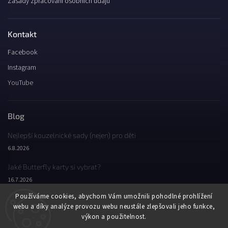
Zásady zpracování osobních údajů
Kontakt
Facebook
Instagram
YouTube
Blog
Nejlepší kouzelnické sady (nejen) pro děti
6.8.2026
Jaké Butterfly karty si vybrat?
16.7.2026
Používáme cookies, abychom Vám umožnili pohodlné prohlížení
Jaký byl Butterfly Wondercon 2025?
webu a díky analýze provozu webu neustále zlepšovali jeho funkce,
2.2.2026
výkon a použitelnost.