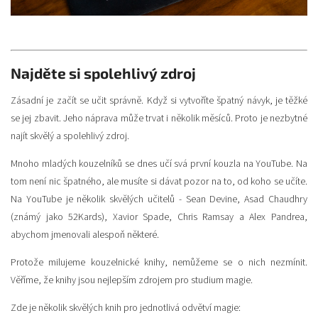
Najděte si spolehlivý zdroj
Zásadní je začít se učit správně. Když si vytvoříte špatný návyk, je těžké
se jej zbavit. Jeho náprava může trvat i několik měsíců. Proto je nezbytné
najít skvělý a spolehlivý zdroj.
Mnoho mladých kouzelníků se dnes učí svá první kouzla na YouTube. Na
tom není nic špatného, ale musíte si dávat pozor na to, od koho se učíte.
Na YouTube je několik skvělých učitelů - Sean Devine, Asad Chaudhry
(známý jako 52Kards), Xavior Spade, Chris Ramsay a Alex Pandrea,
abychom jmenovali alespoň některé.
Protože milujeme kouzelnické knihy, nemůžeme se o nich nezmínit.
Věříme, že knihy jsou nejlepším zdrojem pro studium magie.
Zde je několik skvělých knih pro jednotlivá odvětví magie: