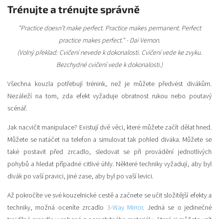
Trénujte a trénujte správně
"Practice doesn’t make perfect. Practice makes permanent. Perfect
practice makes perfect." - Dai Vernon.
(Volný překlad: Cvičení nevede k dokonalosti. Cvičení vede ke zvyku.
Bezchydné cvičení vede k dokonalosti.)
Všechna kouzla potřebují trénink, než je můžete předvést divákům.
Nezáleží na tom, zda efekt vyžaduje obratnost rukou nebo poutavý
scénář.
Jak nacvičit manipulace? Existují dvě věci, které můžete začít dělat hned.
Můžete se natáčet na telefon a simulovat tak pohled diváka. Můžete se
také postavit před zrcadlo, sledovat se při provádění jednotlivých
pohybů a hledat případné citlivé úhly. Některé techniky vyžadují, aby byl
divák po vaší pravici, jiné zase, aby byl po vaší levici.
Až pokročíte ve své kouzelnické cestě a začnete se učit složitější efekty a
techniky, možná oceníte zrcadlo
3-Way Mirror
. Jedná se o jedinečné