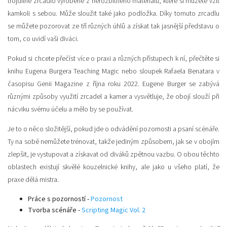
trojdílné zrcadlo vyrobené z nerozbitného materiálu, které si můžete vzít
kamkoli s sebou. Může sloužit také jako podložka. Díky tomuto zrcadlu
se můžete pozorovat ze tří různých úhlů a získat tak jasnější představu o
tom, co uvidí vaši diváci.
Pokud si chcete přečíst více o praxi a různých přístupech k ní, přečtěte si
knihu Eugena Burgera Teaching Magic nebo sloupek Rafaela Benatara v
časopisu Genii Magazine z října roku 2022. Eugene Burger se zabývá
různými způsoby využití zrcadel a kamer a vysvětluje, že obojí slouží při
nácviku svému účelu a mělo by se používat.
Je to o něco složitější, pokud jde o odvádění pozornosti a psaní scénáře.
Ty na sobě nemůžete trénovat, takže jediným způsobem, jak se v obojím
zlepšit, je vystupovat a získavat od diváků zpětnou vazbu. O obou těchto
oblastech existují skvělé kouzelnické knihy, ale jako u všeho platí, že
praxe dělá mistra.
Práce s pozorností -
Pozornost
Tvorba scénáře -
Scripting Magic Vol. 2