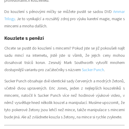
profesionálních kouzelníků.
Do kouzlení s pěnovými míčky se můžete pustit se sadou DVD
Ammar
Trilogy
. Je to vynikající a rozsáhlý zdroj pro výuku karetní magie, magie s
mincemi a mnoha dalších.
Kouzlete s penězi
Chcete se pustit do kouzlení s mincemi? Pokud jste se již pokoušeli najít
sadu mincí na internetu, jistě jste si všimli, že jejich ceny mohou
dosahovat tisíců korun. Zesnulý Mark Southworth vytvořil mnohem
dostupnější variantu pro začátečníky s názvem
Sucker Punch
.
Sucker Punch obsahuje dvě identické sady červených a modrých žetonů,
včetně dvou upravených. Eric Jones, jeden z nejlepších kouzelníků s
mincemi, natočil k Sucker Punch více než hodinové výukové video, v
němž vysvětluje hned několik kouzel a manipulací. Musíme upozornit, že
tyto pokerové žetony jsou lehčí než mince, takže manipulace s mincemi
bude jiná. Ale až zvládnete kouzla s žetony, na mince si rychle zvyknete.