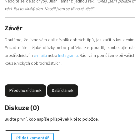
Nebojte se dělat chyby. Juan Tamariz jednou řekl:
"Dnes jsem pokazil tři
věci. Byl to skvělý den. Naučil jsem se tři nové věci!"
Závěr
Doufáme, že jsme vám dali několik dobrých tipů, jak začít s kouzlením.
Pokud máte nějaké otázky nebo potřebujete poradit, kontaktujte nás
prostřednictvím
e-mailu
nebo
Instagramu
. Rádi vám pomůžeme při vašich
kouzelnických dobrodružstvích.
Předchozí článek
Další článek
Diskuze (0)
Buďte první, kdo napíše příspěvek k této položce.
Přidat komentář