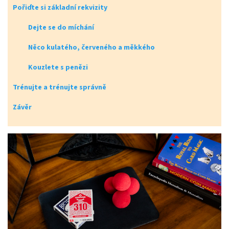
Pořiďte si základní rekvizity
Dejte se do míchání
Něco kulatého, červeného a měkkého
Kouzlete s penězi
Trénujte a trénujte správně
Závěr