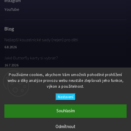
Instagram
YouTube
Blog
Nejlepší kouzelnické sady (nejen) pro děti
6.8.2026
Jaké Butterfly karty si vybrat?
16.7.2026
Používáme cookies, abychom Vám umožnili pohodlné prohlížení
Jaký byl Butterfly Wondercon 2025?
webu a díky analýze provozu webu neustále zlepšovali jeho funkce,
2.2.2026
výkon a použitelnost.
Nastavení
Copyright 2026
Butterfly Wonderland
. Všechna práva vyhrazena.
Vytvořil
Shoptet
| Design
Shoptak.cz
Souhlasím
Odmítnout