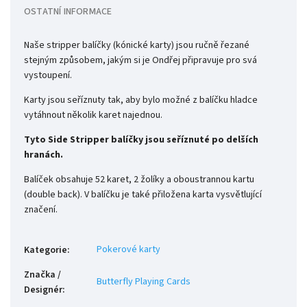
OSTATNÍ INFORMACE
Naše stripper balíčky (kónické karty) jsou ručně řezané
stejným způsobem, jakým si je Ondřej připravuje pro svá
vystoupení.
Karty jsou seříznuty tak, aby bylo možné z balíčku hladce
vytáhnout několik karet najednou.
Tyto Side Stripper balíčky jsou seříznuté po delších
hranách.
Balíček obsahuje 52 karet, 2 žolíky a oboustrannou kartu
(double back). V balíčku je také přiložena karta vysvětlující
značení.
Pokerové karty
Kategorie
:
Značka /
Butterfly Playing Cards
Designér
: