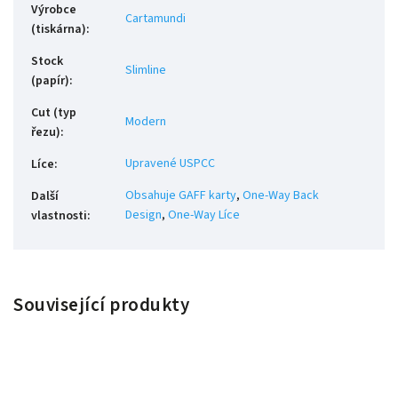
Výrobce
Cartamundi
(tiskárna)
:
Stock
Slimline
(papír)
:
Cut (typ
Modern
řezu)
:
Upravené USPCC
Líce
:
Obsahuje GAFF karty
,
One-Way Back
Další
Design
,
One-Way Líce
vlastnosti
:
Související produkty