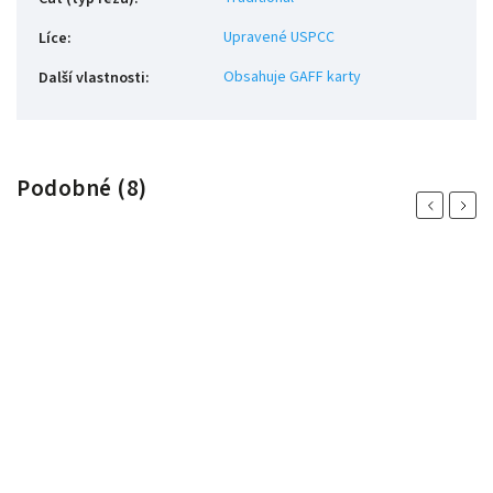
Upravené USPCC
Líce
:
Obsahuje GAFF karty
Další vlastnosti
:
Podobné (8)
Previous
Next