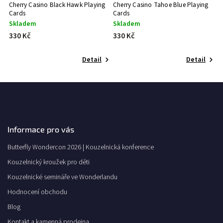
Cherry Casino Black Hawk Playing
Cherry Casino Tahoe Blue Playing
Ch
Cards
Cards
C
Skladem
Skladem
S
330 Kč
330 Kč
6
Detail
Detail
Informace pro vás
Butterfly Wondercon 2026 | Kouzelnická konference
Kouzelnický kroužek pro děti
Kouzelnické semináře ve Wonderlandu
Hodnocení obchodu
Blog
Kontakt a kamenná prodejna