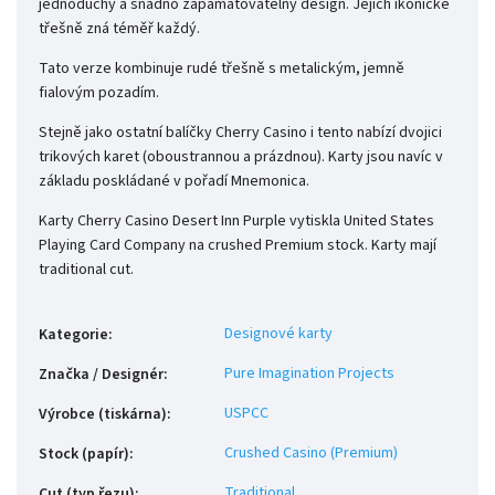
jednoduchý a snadno zapamatovatelný design. Jejich ikonické
třešně zná téměř každý.
Tato verze kombinuje rudé třešně s metalickým, jemně
fialovým pozadím.
Stejně jako ostatní balíčky Cherry Casino i tento nabízí dvojici
trikových karet (oboustrannou a prázdnou). Karty jsou navíc v
základu poskládané v pořadí Mnemonica.
Karty Cherry Casino Desert Inn Purple vytiskla United States
Playing Card Company na crushed Premium stock. Karty mají
traditional cut.
Designové karty
Kategorie
:
Pure Imagination Projects
Značka / Designér
:
USPCC
Výrobce (tiskárna)
:
Crushed Casino (Premium)
Stock (papír)
:
Traditional
Cut (typ řezu)
: