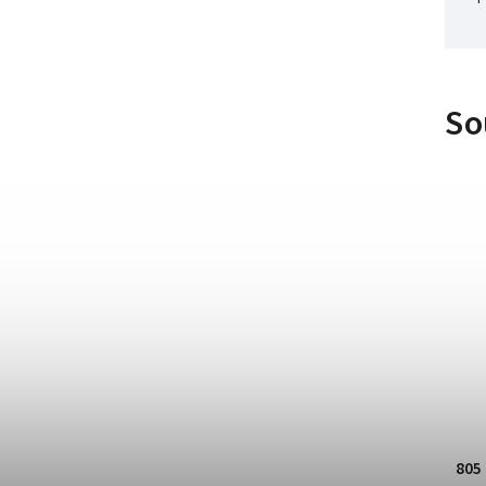
So
805