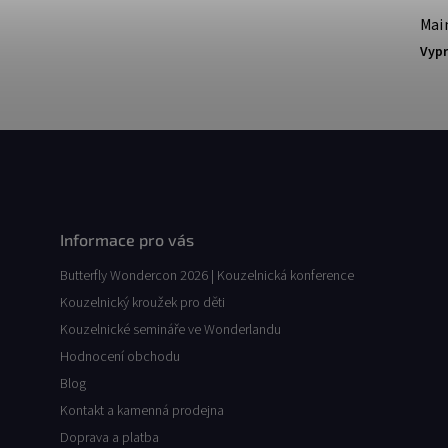
Mai
Vyp
Informace pro vás
Butterfly Wondercon 2026 | Kouzelnická konference
Kouzelnický kroužek pro děti
Kouzelnické semináře ve Wonderlandu
Hodnocení obchodu
Blog
Kontakt a kamenná prodejna
Doprava a platba