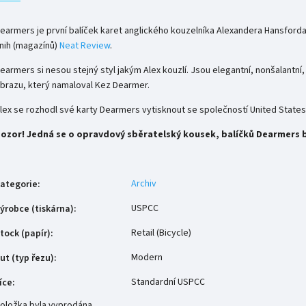
earmers je první balíček karet anglického kouzelníka Alexandera Hansforda
nih (magazínů)
Neat Review
.
earmers si nesou stejný styl jakým Alex kouzlí. Jsou elegantní, nonšalantní
brazu, který namaloval Kez Dearmer.
lex se rozhodl své karty Dearmers vytisknout se společností United State
ozor! Jedná se o opravdový sběratelský kousek, balíčků Dearmers b
Archiv
ategorie
:
USPCC
ýrobce (tiskárna)
:
Retail (Bicycle)
tock (papír)
:
Modern
ut (typ řezu)
:
Standardní USPCC
íce
:
oložka byla vyprodána…