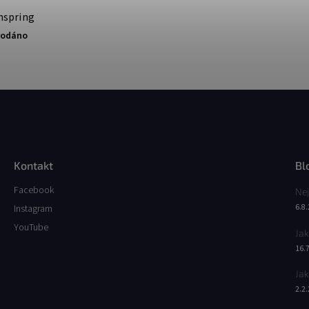
nspring
rodáno
Kontakt
Bl
Facebook
Nej
6.8
Instagram
YouTube
Jak
16.
Jak
2.2