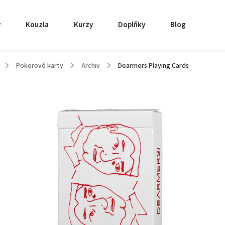
y
Kouzla
Kurzy
Doplňky
Blog
/
Pokerové karty
/
Archiv
/
Dearmers Playing Cards