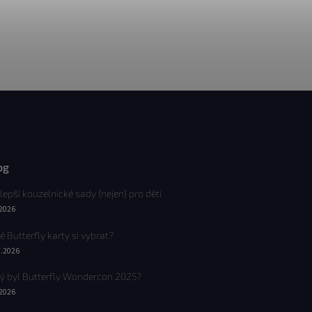
og
lepší kouzelnické sady (nejen) pro děti
.2026
é Butterfly karty si vybrat?
7.2026
ý byl Butterfly Wondercon 2025?
.2026