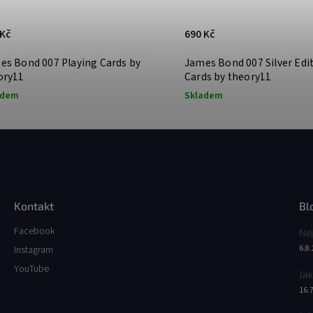
 Kč
690 Kč
es Bond 007 Playing Cards by
James Bond 007 Silver Edi
ory11
Cards by theory11
adem
Skladem
Kontakt
Bl
Facebook
Nej
6.8
Instagram
YouTube
Jak
16.