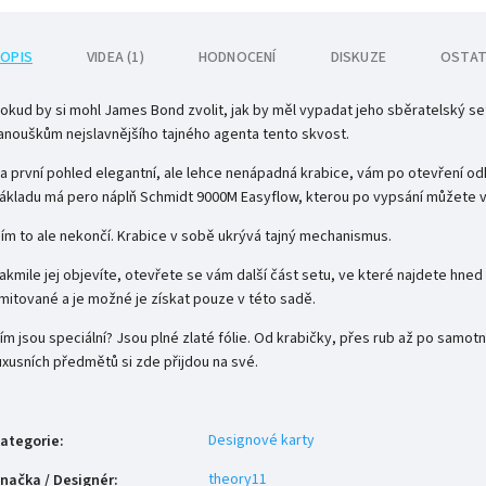
OPIS
VIDEA (1)
HODNOCENÍ
DISKUZE
OSTAT
okud by si mohl James Bond zvolit, jak by měl vypadat jeho sběratelský s
anouškům nejslavnějšího tajného agenta tento skvost.
a první pohled elegantní, ale lehce nenápadná krabice, vám po otevření odh
ákladu má pero náplň
Schmidt 9000M Easyflow, kterou po vypsání můžete 
ím to ale nekončí. Krabice v sobě ukrývá tajný mechanismus.
akmile jej objevíte, otevřete se vám další část setu, ve které najdete hned
imitované a je možné je získat pouze v této sadě.
ím jsou speciální? Jsou plné zlaté fólie. Od krabičky, přes rub až po samotn
uxusních předmětů si zde přijdou na své.
Designové karty
ategorie
:
theory11
načka / Designér
: