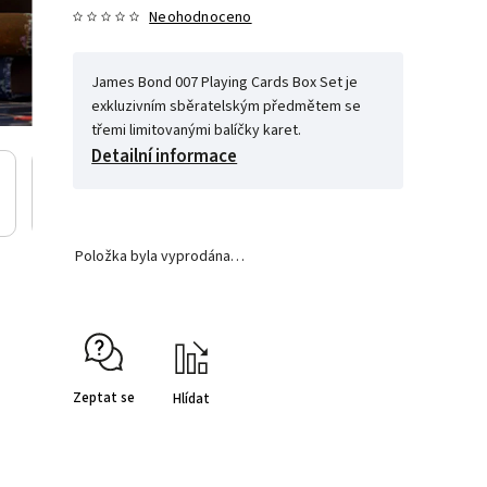
Neohodnoceno
James Bond 007 Playing Cards Box Set je
exkluzivním sběratelským předmětem se
třemi limitovanými balíčky karet.
Detailní informace
Položka byla vyprodána…
Zeptat se
Hlídat