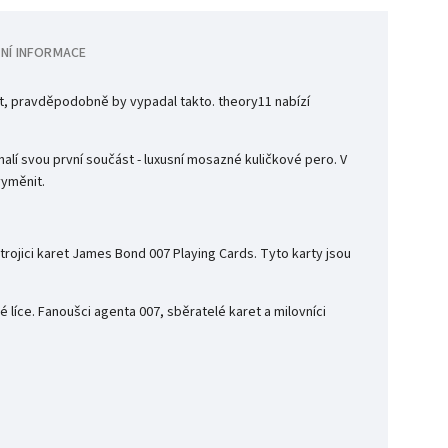
NÍ INFORMACE
et, pravděpodobně by vypadal takto. theory11 nabízí
alí svou první součást - luxusní mosazné kuličkové pero. V
vyměnit.
 trojici karet James Bond 007 Playing Cards. Tyto karty jsou
é líce. Fanoušci agenta 007, sběratelé karet a milovníci