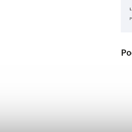
L
P
Po