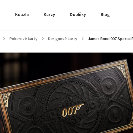
y
Kouzla
Kurzy
Doplňky
Blog
/
Pokerové karty
/
Designové karty
/
James Bond 007 Special E