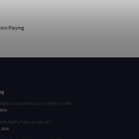
tion Playing
og
lepší kouzelnické sady (nejen) pro děti
.2026
é Butterfly karty si vybrat?
7.2026