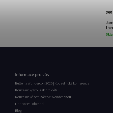
360
Jam
the
Skl
Informace pro vás
Butterfly Wondercon 2026 | Kouzelnická konference
Kouzelnický kroužek pro děti
Kouzelnické semináře ve Wonderlandu
Hodnocení obchodu
Blog