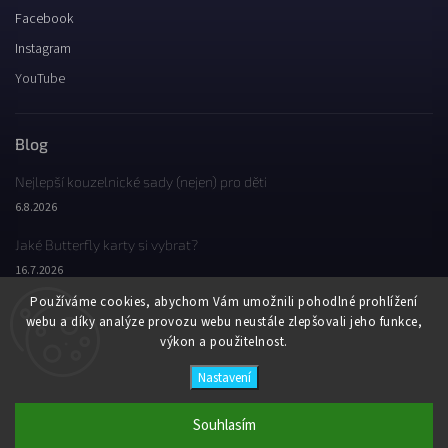
Facebook
Instagram
YouTube
Blog
Nejlepší kouzelnické sady (nejen) pro děti
6.8.2026
Jaké Butterfly karty si vybrat?
16.7.2026
Používáme cookies, abychom Vám umožnili pohodlné prohlížení
Jaký byl Butterfly Wondercon 2025?
webu a díky analýze provozu webu neustále zlepšovali jeho funkce,
2.2.2026
výkon a použitelnost.
Nastavení
Copyright 2026
Butterfly Wonderland
. Všechna práva vyhrazena.
Vytvořil
Shoptet
| Design
Shoptak.cz
Souhlasím