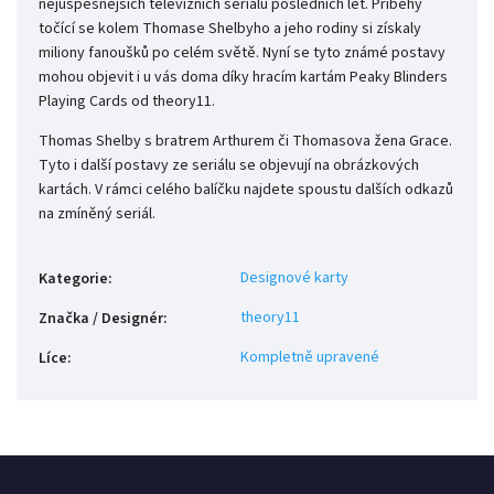
nejúspěšnějších televizních seriálů posledních let. Příběhy
točící se kolem Thomase Shelbyho a jeho rodiny si získaly
miliony fanoušků po celém světě. Nyní se tyto známé postavy
mohou objevit i u vás doma díky hracím kartám Peaky Blinders
Playing Cards od theory11.
Thomas Shelby s bratrem Arthurem či Thomasova žena Grace.
Tyto i další postavy ze seriálu se objevují na obrázkových
kartách. V rámci celého balíčku najdete spoustu dalších odkazů
na zmíněný seriál.
Designové karty
Kategorie
:
theory11
Značka / Designér
:
Kompletně upravené
Líce
: