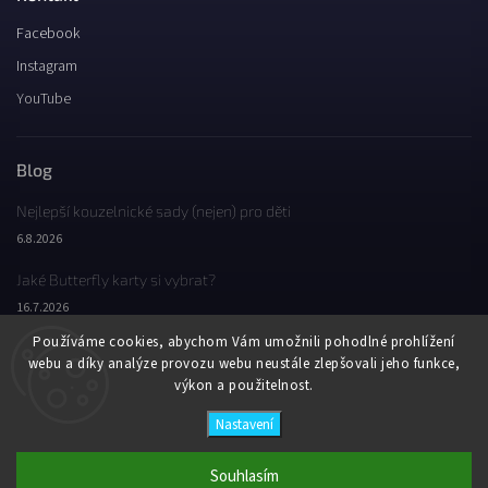
Facebook
Instagram
YouTube
Blog
Nejlepší kouzelnické sady (nejen) pro děti
6.8.2026
Jaké Butterfly karty si vybrat?
16.7.2026
Používáme cookies, abychom Vám umožnili pohodlné prohlížení
Jaký byl Butterfly Wondercon 2025?
webu a díky analýze provozu webu neustále zlepšovali jeho funkce,
2.2.2026
výkon a použitelnost.
Nastavení
Copyright 2026
Butterfly Wonderland
. Všechna práva vyhrazena.
Vytvořil
Shoptet
| Design
Shoptak.cz
Souhlasím