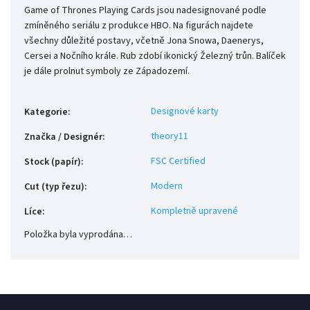
Game of Thrones Playing Cards jsou nadesignované podle
zmíněného seriálu z produkce HBO. Na figurách najdete
všechny důležité postavy, včetně Jona Snowa, Daenerys,
Cersei a Nočního krále. Rub zdobí ikonický Železný trůn. Balíček
je dále prolnut symboly ze Západozemí.
Designové karty
Kategorie
:
theory11
Značka / Designér
:
FSC Certified
Stock (papír)
:
Modern
Cut (typ řezu)
:
Kompletně upravené
Líce
:
Položka byla vyprodána…