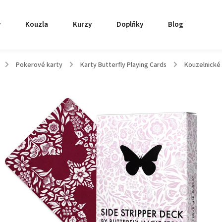
y
Kouzla
Kurzy
Doplňky
Blog
/
Pokerové karty
/
Karty Butterfly Playing Cards
/
Kouzelnické 