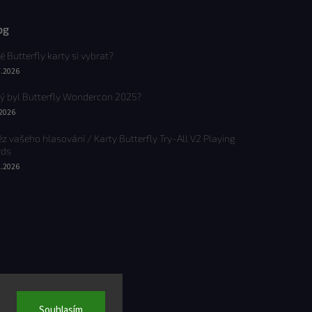
og
é Butterfly karty si vybrat?
7.2026
ý byl Butterfly Wondercon 2025?
.2026
ěz vašeho hlasování / Karty Butterfly Try-All V2 Playing
rds
1.2026
Souhlasím