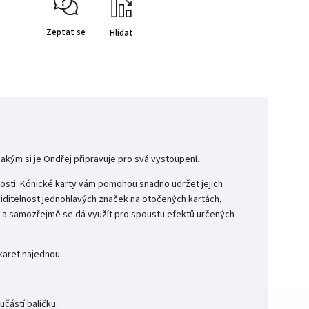
Zeptat se
Hlídat
akým si je Ondřej připravuje pro svá vystoupení.
lavosti. Kónické karty vám pomohou snadno udržet jejich
 viditelnost jednohlavých značek na otočených kartách,
k, a samozřejmě se dá využít pro spoustu efektů určených
 karet najednou.
učástí balíčku.