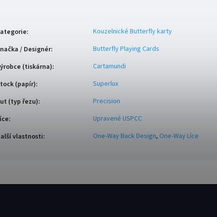
Kouzelnické Butterfly karty
ategorie
:
Butterfly Playing Cards
načka / Designér
:
Cartamundi
ýrobce (tiskárna)
:
Superlux
tock (papír)
:
Precision
ut (typ řezu)
:
Upravené USPCC
íce
:
One-Way Back Design
,
One-Way Líce
alší vlastnosti
: