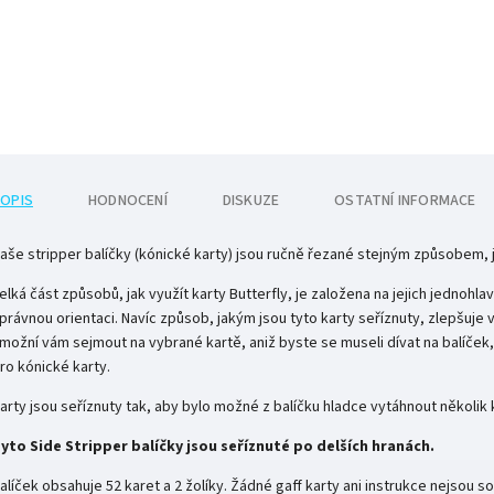
OPIS
HODNOCENÍ
DISKUZE
OSTATNÍ INFORMACE
aše stripper balíčky (kónické karty) jsou ručně řezané stejným způsobem, j
elká část způsobů, jak využít karty Butterfly, je založena na jejich jednoh
právnou orientaci. Navíc způsob, jakým jsou tyto karty seříznuty, zlepšuje
možní vám sejmout na vybrané kartě, aniž byste se museli dívat na balíče
ro kónické karty.
arty jsou seříznuty tak, aby bylo možné z balíčku hladce vytáhnout několik
yto Side Stripper balíčky jsou seříznuté po delších hranách.
alíček obsahuje 52 karet a 2 žolíky. Žádné gaff karty ani instrukce nejsou so