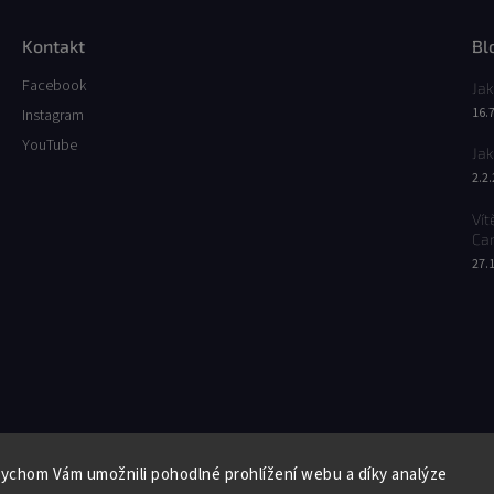
Kontakt
Bl
Facebook
Jak
16.
Instagram
YouTube
Jak
2.2
Vít
Ca
27.
Facebook
Instagram
YouTube
ychom Vám umožnili pohodlné prohlížení webu a díky analýze