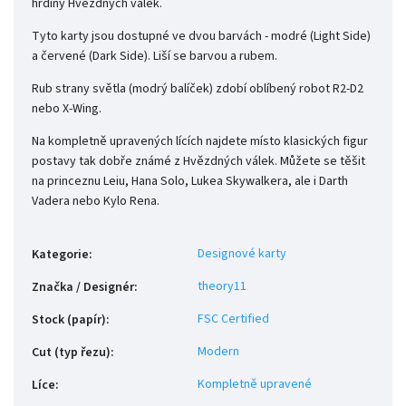
hrdiny Hvězdných válek.
Tyto karty jsou dostupné ve dvou barvách - modré (Light Side)
a červené (Dark Side). Liší se barvou a rubem.
Rub strany světla (modrý balíček) zdobí oblíbený robot R2-D2
nebo X-Wing.
Na kompletně upravených lících najdete místo klasických figur
postavy tak dobře známé z Hvězdných válek. Můžete se těšit
na princeznu Leiu, Hana Solo, Lukea Skywalkera, ale i Darth
Vadera nebo Kylo Rena.
Designové karty
Kategorie
:
theory11
Značka / Designér
:
FSC Certified
Stock (papír)
:
Modern
Cut (typ řezu)
:
Kompletně upravené
Líce
: