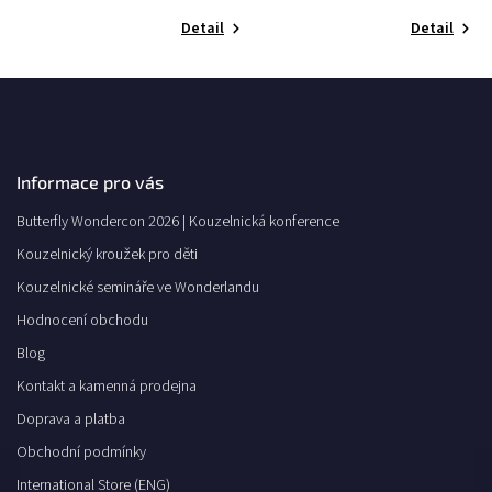
Detail
Detail
Informace pro vás
Butterfly Wondercon 2026 | Kouzelnická konference
Kouzelnický kroužek pro děti
Kouzelnické semináře ve Wonderlandu
Hodnocení obchodu
Blog
Kontakt a kamenná prodejna
Doprava a platba
Obchodní podmínky
International Store (ENG)