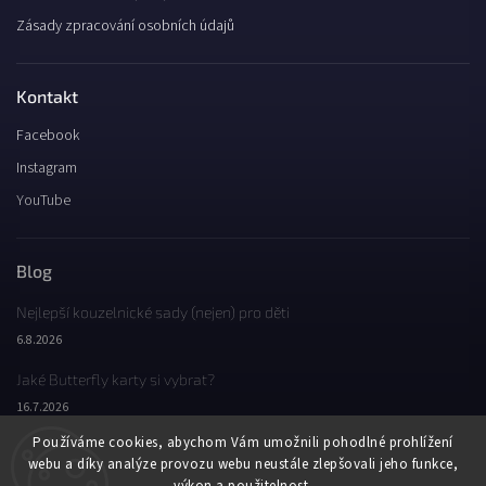
Zásady zpracování osobních údajů
Kontakt
Facebook
Instagram
YouTube
Blog
Nejlepší kouzelnické sady (nejen) pro děti
6.8.2026
Jaké Butterfly karty si vybrat?
16.7.2026
Používáme cookies, abychom Vám umožnili pohodlné prohlížení
Jaký byl Butterfly Wondercon 2025?
webu a díky analýze provozu webu neustále zlepšovali jeho funkce,
2.2.2026